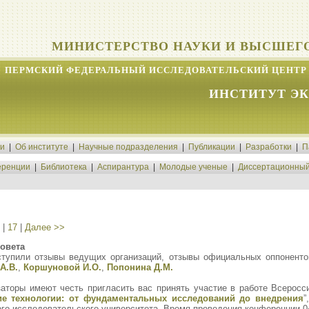
МИНИСТЕРСТВО НАУКИ И ВЫСШЕГ
ПЕРМСКИЙ ФЕДЕРАЛЬНЫЙ ИССЛЕДОВАТЕЛЬСКИЙ ЦЕНТР 
ИНСТИТУТ Э
ти
|
Об институте
|
Научные подразделения
|
Публикации
|
Разработки
|
П
ренции
|
Библиотека
|
Аспирантура
|
Молодые ученые
|
Диссертационный
|
17
|
Далее >>
овета
ступили отзывы ведущих организаций, отзывы официальных оппоненто
А.В.
,
Коршуновой И.О.
,
Попонина Д.М.
аторы имеют честь пригласить вас принять участие в работе Всеросс
е технологии: от фундаментальных исследований до внедрения
”
го исследовательского университета. Время проведения конференции 04