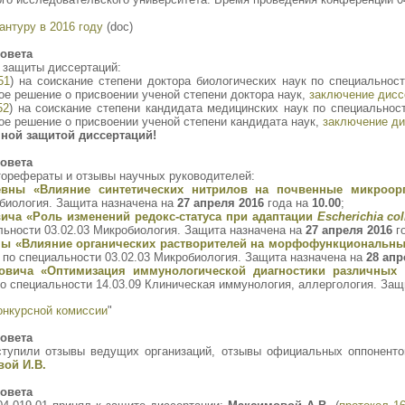
нтуру в 2016 году
(doc)
овета
 защиты диссертаций:
51
) на соискание степени доктора биологических наук по специальнос
е решение о присвоении ученой степени доктора наук,
заключение дисс
52
) на соискание степени кандидата медицинских наук по специальнос
ое решение о присвоении ученой степени кандидата наук,
заключение ди
ной защитой диссертаций!
овета
орефераты и отзывы научных руководителей:
вны «Влияние синтетических нитрилов на почвенные микроор
обиология. Защита назначена на
27 апреля 2016
года на
10.00
;
ича «Роль изменений редокс-статуса при адаптации
Escherichia col
льности 03.02.03 Микробиология. Защита назначена на
27 апреля 2016
г
ы «Влияние органических растворителей на морфофункциональные
 по специальности 03.02.03 Микробиология. Защита назначена на
28 апр
вича «Оптимизация иммунологической диагностики различных 
о специальности 14.03.09 Клиническая иммунология, аллергология. Защ
онкурсной комиссии
"
овета
ступили отзывы ведущих организаций, отзывы официальных оппоненто
ой И.В.
овета