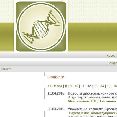
Новос
Конфе
Новости
Новости
<< Назад
|
8
|
9
|
10
|
11
|
12
|
13
|
14
|
15
|
16
15.04.2016
Новости диссертационного с
В диссертационный совет по
Максимовой А.В.
,
Тюленева 
06.04.2016
Уважаемые коллеги!
Организ
“
Наукоемкие биомедицински
государственного национально