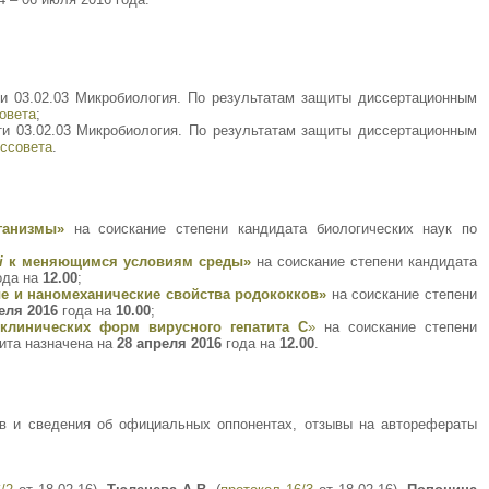
ти 03.02.03 Микробиология. По результатам защиты диссертационным
овета
;
ти 03.02.03 Микробиология. По результатам защиты диссертационным
ссовета
.
ганизмы»
на соискание степени кандидата биологических наук по
i
к меняющимся условиям среды»
на соискание степени кандидата
ода на
12.00
;
 и наномеханические свойства родококков»
на соискание степени
еля 2016
года на
10.00
;
клинических форм вирусного гепатита С
»
на соискание степени
ита назначена на
28 апреля 2016
года на
12.00
.
в и сведения об официальных оппонентах, отзывы на авторефераты