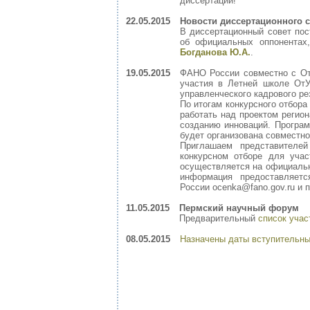
диссертации!
22.05.2015
Новости диссертационного с
В диссертационный совет пос
об официальных оппонентах
Богданова Ю.А.
.
19.05.2015
ФАНО России совместно с От
участия в Летней школе ОтУ
управленческого кадрового ре
По итогам конкурсного отбор
работать над проектом регио
созданию инноваций. Програм
будет организована совместн
Приглашаем представителе
конкурсном отборе для учас
осуществляется на официаль
информация предоставляетс
России ocenka@fano.gov.ru и п
11.05.2015
Пермский научный форум
Предварительный
список уча
08.05.2015
Назначены даты вступительны