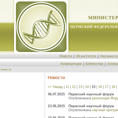
МИНИСТЕР
ПЕРМСКИЙ ФЕДЕРАЛЬН
Новости
|
Об институте
|
Научные п
Конференции
|
Библиотека
|
Аспира
Новости
Новости
<< Назад
|
11
|
12
|
13
|
14
|
15
|
16
|
17
|
18
|
06.07.2015
Пермский научный форум
Опубликована
резолюция Фор
23.06.2015
Пермский научный форум
Опубликована
научная прогр
23.06.2015
Пермский научный форум