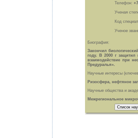
Телефон:
+7
Ученая степ
Код специа
Ученое зван
Биография:
Закончил биологический
году. В 2000 г защитил
взаимодействие при не
Предуралья».
Научные интересы (ключев
Ризосфера, нефтяное за
Научные общества и акаде
Межрегиональное микро