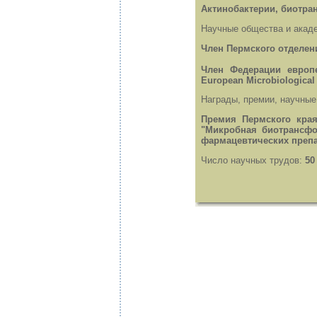
Актинобактерии, биотра
Научные общества и акаде
Член Пермского отделен
Член Федерации европе
European Microbiological 
Награды, премии, научные
Премия Пермского края
"Микробная биотрансфо
фармацевтических препа
Число научных трудов:
50