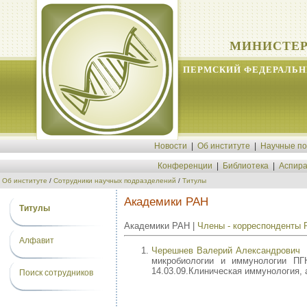
МИНИСТЕР
ПЕРМСКИЙ ФЕДЕРАЛЬН
Новости
|
Об институте
|
Научные п
Конференции
|
Библиотека
|
Аспира
Об институте
/
Сотрудники научных подразделений
/
Титулы
Академики РАН
Титулы
Академики РАН |
Члены - корреспонденты
Алфавит
Черешнев Валерий Александрович
г
микробиологии и иммунологии ПГ
14.03.09.Клиническая иммунология, 
Поиск сотрудников