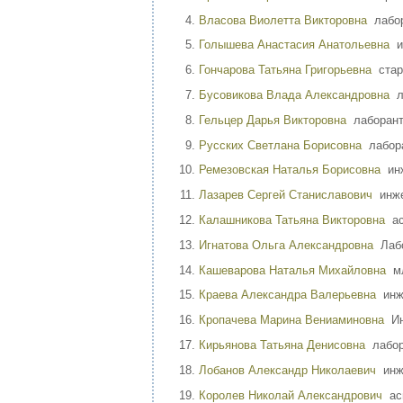
Власова Виолетта Викторовна
лабор
Голышева Анастасия Анатольевна
ин
Гончарова Татьяна Григорьевна
стар
Бусовикова Влада Александровна
л
Гельцер Дарья Викторовна
лаборан
Русских Светлана Борисовна
лабор
Ремезовская Наталья Борисовна
инж
Лазарев Сергей Станиславович
инже
Калашникова Татьяна Викторовна
ас
Игнатова Ольга Александровна
Лабо
Кашеварова Наталья Михайловна
мл
Краева Александра Валерьевна
инже
Кропачева Марина Вениаминовна
Ин
Кирьянова Татьяна Денисовна
лабор
Лобанов Александр Николаевич
инже
Королев Николай Александрович
ас