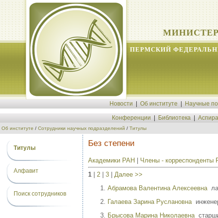
МИНИСТЕР
ПЕРМСКИЙ ФЕДЕРАЛЬН
Новости
|
Об институте
|
Научные п
Конференции
|
Библиотека
|
Аспира
Об институте
/
Сотрудники научных подразделений
/
Титулы
Без степени
Титулы
Академики РАН
|
Члены - корреспонденты
Алфавит
1
|
2
|
3
|
Далее >>
Абрамова Валентина Алексеевна
ла
Поиск сотрудников
Галаева Зарина Руслановна
инжене
Брысова Марина Николаевна
старший