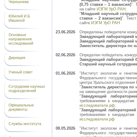
Черешнева
(0,75 ставки – 1 вакансия)
".
на сайте
ИЭГМ УрО РАН
;
"
Младший научный сотрудни
Юбилей И.Б.
ставки – 2 вакансии)
". Текс
Ившиной
сайте
ИЭГМ УрО РАН
23.06.2026
Определены победители конк
Основные
Заведующий лабораторией 
направления
Заведующий лабораторией м
исследований
Заместитель директора по 
02.06.2026
Определен победитель конкур
Дирекция
Заведующий лабораторией 
Старший научный сотрудник 
Ученый совет
01.06.2026
"Институт экологии и генет
Федерального государственн
центра Уральского отделения 
Сотрудники научных
"
Заместитель директора по 
подразделений
на замещение должности раз
"
Заведующий лаборатори
требованиями к кандидатам
исследователи.рф
;
Официальные
документы
"
Заведующий лабораторией
требованиями к кандидатам
исследователи.рф
Службы института
08.05.2026
"Институт экологии и генет
Федерального государственн