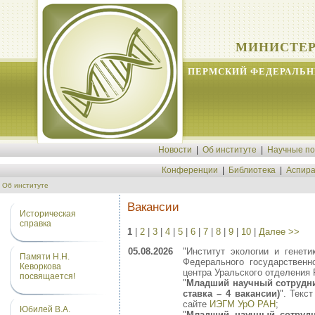
МИНИСТЕР
ПЕРМСКИЙ ФЕДЕРАЛЬН
Новости
|
Об институте
|
Научные п
Конференции
|
Библиотека
|
Аспира
Об институте
Вакансии
Историческая
справка
1
|
2
|
3
|
4
|
5
|
6
|
7
|
8
|
9
|
10
|
Далее >>
05.08.2026
"Институт экологии и генет
Памяти Н.Н.
Федерального государственн
Кеворкова
центра Уральского отделения 
посвящается!
"
Младший научный сотрудни
ставка – 4 вакансии)
". Текс
сайте
ИЭГМ УрО РАН
;
Юбилей В.А.
"
Младший научный сотруд