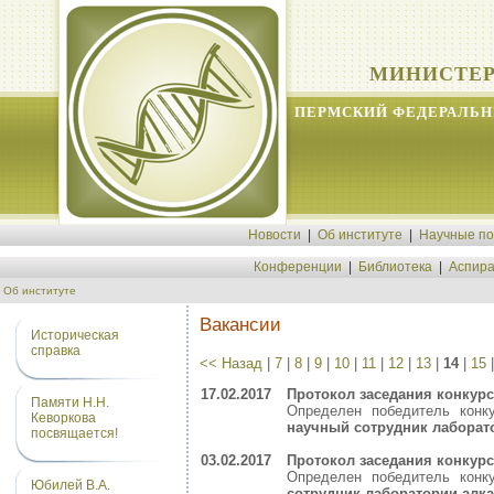
МИНИСТЕР
ПЕРМСКИЙ ФЕДЕРАЛЬН
Новости
|
Об институте
|
Научные п
Конференции
|
Библиотека
|
Аспира
Об институте
Вакансии
Историческая
справка
<< Назад
|
7
|
8
|
9
|
10
|
11
|
12
|
13
|
14
|
15
17.02.2017
Протокол заседания конкур
Памяти Н.Н.
Определен победитель конк
Кеворкова
научный сотрудник лаборат
посвящается!
03.02.2017
Протокол заседания конкур
Определен победитель конк
Юбилей В.А.
сотрудник лаборатории ал