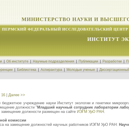
МИНИСТЕРСТВО НАУКИ И ВЫСШЕГ
ПЕРМСКИЙ ФЕДЕРАЛЬНЫЙ ИССЛЕДОВАТЕЛЬСКИЙ ЦЕНТР 
ИНСТИТУТ Э
ти
|
Об институте
|
Научные подразделения
|
Публикации
|
Разработки
|
П
ренции
|
Библиотека
|
Аспирантура
|
Молодые ученые
|
Диссертационный
|
16
|
Далее >>
 бюджетное учреждение науки Институт экологии и генетики микроор
амещение должности "
Младший научный сотрудник лаборатории лабо
а замещение должности размещен на сайте
ИЭГМ УрО РАН
.
сной комиссии
рса на замещение должностей научных работников ИЭГМ УрО РАН:
Науч