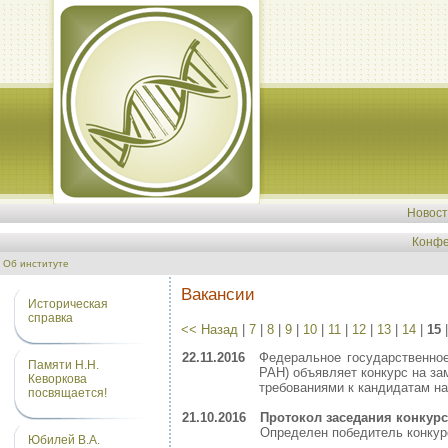
Новос
Конфе
Об институте
Вакансии
Историческая
справка
<< Назад
|
7
|
8
|
9
|
10
|
11
|
12
|
13
|
14
|
15
22.11.2016
Федеральное государственное
Памяти Н.Н.
РАН) объявляет конкурс на з
Кеворкова
требованиями к кандидатам н
посвящается!
21.10.2016
Протокол заседания конкур
Определен победитель конку
Юбилей В.А.