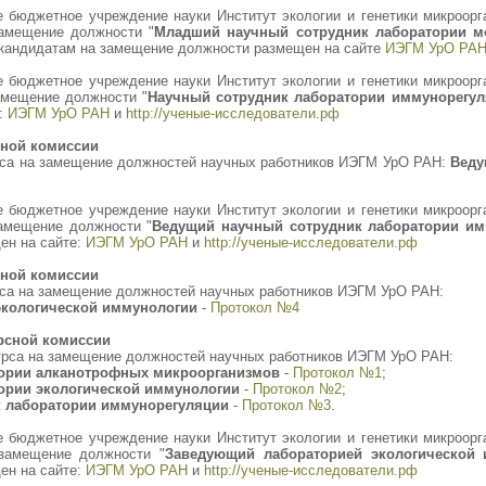
 бюджетное учреждение науки Институт экологии и генетики микроор
замещение должности "
Младший научный сотрудник лаборатории мо
 кандидатам на замещение должности размещен на сайте
ИЭГМ УрО РА
 бюджетное учреждение науки Институт экологии и генетики микроор
амещение должности "
Научный сотрудник лаборатории иммунорегу
е:
ИЭГМ УрО РАН
и
http://ученые-исследователи.рф
сной комиссии
рса на замещение должностей научных работников ИЭГМ УрО РАН:
Веду
 бюджетное учреждение науки Институт экологии и генетики микроор
замещение должности "
Ведущий научный сотрудник лаборатории им
ен на сайте:
ИЭГМ УрО РАН
и
http://ученые-исследователи.рф
сной комиссии
са на замещение должностей научных работников ИЭГМ УрО РАН:
экологической иммунологии
-
Протокол №4
рсной комиссии
урса на замещение должностей научных работников ИЭГМ УрО РАН:
тории алканотрофных микроорганизмов
-
Протокол №1
;
ории экологической иммунологии
-
Протокол №2
;
к лаборатории иммунорегуляции
-
Протокол №3
.
 бюджетное учреждение науки Институт экологии и генетики микроор
 замещение должности "
Заведующий лабораторией экологической 
ен на сайте:
ИЭГМ УрО РАН
и
http://ученые-исследователи.рф