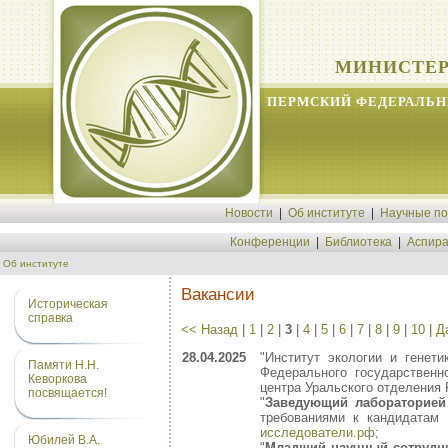
МИНИСТЕР
ПЕРМСКИЙ ФЕДЕРАЛЬН
Новости
|
Об институте
|
Научные п
Конференции
|
Библиотека
|
Аспира
Об институте
Вакансии
Историческая
справка
<< Назад
|
1
|
2
|
3
|
4
|
5
|
6
|
7
|
8
|
9
|
10
|
Д
28.04.2025
"Институт экологии и генет
Памяти Н.Н.
Федерального государственн
Кеворкова
центра Уральского отделения 
посвящается!
"
Заведующий лабораторией
требованиями к кандидатам
исследователи.рф
;
Юбилей В.А.
"
Младший научный сотрудн