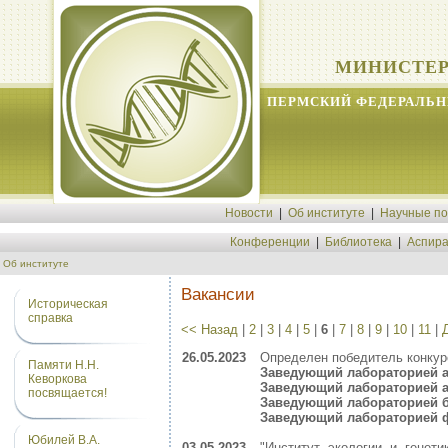
МИНИСТЕР
ПЕРМСКИЙ ФЕДЕРАЛЬН
Новости
|
Об институте
|
Научные п
Конференции
|
Библиотека
|
Аспира
Об институте
Вакансии
Историческая
справка
<< Назад
|
2
|
3
|
4
|
5
|
6
|
7
|
8
|
9
|
10
|
11
|
26.05.2023
Определен победитель конкур
Памяти Н.Н.
Заведующий лабораторией 
Кеворкова
Заведующий лабораторией 
посвящается!
Заведующий лабораторией 
Заведующий лабораторией ф
Юбилей В.А.
03.05.2023
"Институт экологии и генет