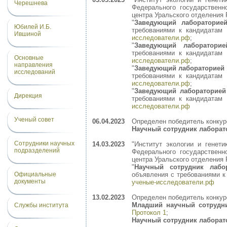
Черешнева
Федерального государственн
центра Уральского отделения 
"
Заведующий лабораторие
Юбилей И.Б.
требованиями к кандидатам
Ившиной
исследователи.рф
;
"
Заведующий лаборатори
требованиями к кандидатам
Основные
исследователи.рф
;
направления
"
Заведующий лабораторией 
исследований
требованиями к кандидатам
исследователи.рф
;
"
Заведующий лабораторией
Дирекция
требованиями к кандидатам
исследователи.рф
Ученый совет
06.04.2023
Определен победитель конкур
Научный сотрудник лаборат
Сотрудники научных
14.03.2023
"Институт экологии и генет
подразделений
Федерального государственн
центра Уральского отделения 
"
Научный сотрудник лаб
объявления с требованиями 
Официальные
документы
ученые-исследователи.рф
13.02.2023
Определен победитель конкур
Младший научный сотрудни
Службы института
Протокол 1
;
Научный сотрудник лаборат