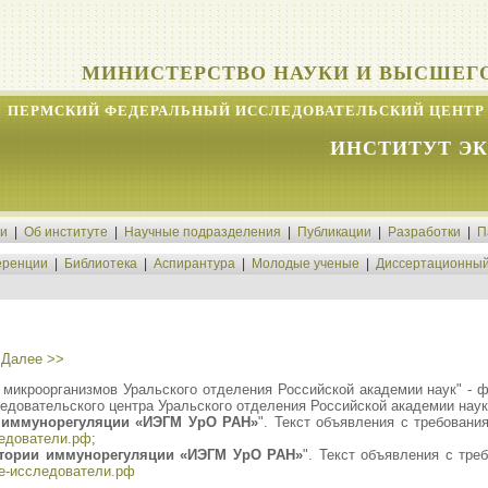
МИНИСТЕРСТВО НАУКИ И ВЫСШЕГ
ПЕРМСКИЙ ФЕДЕРАЛЬНЫЙ ИССЛЕДОВАТЕЛЬСКИЙ ЦЕНТР 
ИНСТИТУТ Э
ти
|
Об институте
|
Научные подразделения
|
Публикации
|
Разработки
|
П
ренции
|
Библиотека
|
Аспирантура
|
Молодые ученые
|
Диссертационный
|
Далее >>
ки микроорганизмов Уральского отделения Российской академии наук" -
довательского центра Уральского отделения Российской академии наук 
 иммунорегуляции «ИЭГМ УрО РАН»
". Текст объявления с требован
ледователи.рф
;
атории иммунорегуляции «ИЭГМ УрО РАН»
". Текст объявления с тр
ые-исследователи.рф