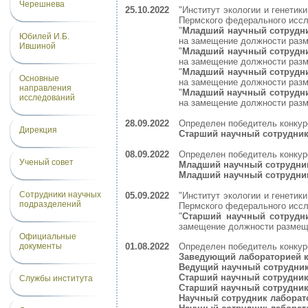
Черешнева
25.10.2022
"Институт экологии и генети
Пермского федерального иссле
"
Младший научный сотрудни
Юбилей И.Б.
на замещение должности раз
Ившиной
"
Младший научный сотрудни
на замещение должности раз
"
Младший научный сотрудни
Основные
на замещение должности раз
направления
"
Младший научный сотрудник
исследований
на замещение должности раз
28.09.2022
Определен победитель конкур
Дирекция
Старший научный сотрудник
08.09.2022
Определен победитель конкур
Ученый совет
Младший научный сотрудник
Младший научный сотрудник
Сотрудники научных
05.09.2022
"Институт экологии и генети
подразделений
Пермского федерального иссле
"
Старший научный сотрудн
замещение должности размещ
Официальные
документы
01.08.2022
Определен победитель конкур
Заведующий лабораторией к
Ведущий научный сотрудник
Старший научный сотрудник
Службы института
Старший научный сотрудник
Научный сотрудник лаборат