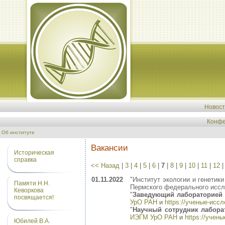
Новос
Конфе
Об институте
Вакансии
Историческая
справка
<< Назад
|
3
|
4
|
5
|
6
|
7
|
8
|
9
|
10
|
11
|
12
01.11.2022
"Институт экологии и генети
Памяти Н.Н.
Пермского федерального иссле
Кеворкова
"
Заведующий лабораторией
посвящается!
УрО РАН
и
https://ученые-исс
"
Научный сотрудник лабор
ИЭГМ УрО РАН
и
https://учен
Юбилей В.А.