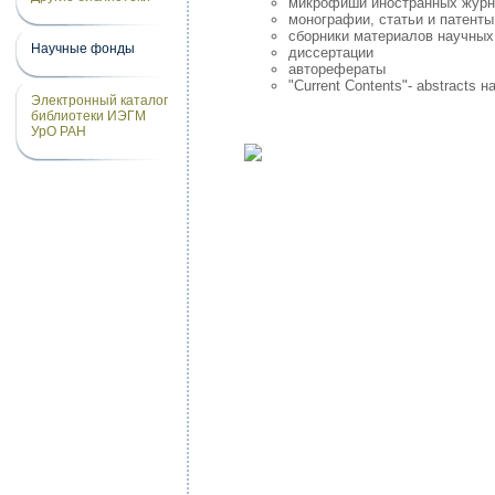
микрофиши иностранных жур
монографии, статьи и патент
сборники материалов научных
Научные фонды
диссертации
авторефераты
"Current Contents"- abstracts
Электронный каталог
библиотеки ИЭГМ
УрО РАН