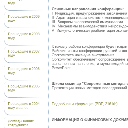
году
Основные направления конференции:
I Индикация, предупреждение загрязнени
Прошедшие в 2009
II Адаптация живых систем к меняющимся
году
III Вопросы экологической иммунологии
IV Механизмы взаимодействия нейроэндок
V Иммунологическая реабилитация экопат
Прошедшие в 2008
году
К началу работы конференции будет издан 
Рабочие языки конференции русский и ан
Прошедшие в 2007
Оргкомитета накануне выступления.
году
Оргкомитет обеспечивает сопровождение 
выполненных на пленке, и мультимедийны
PowerPoint.
Прошедшие в 2006
году
Школа-семинар “Современные методы и
Прошедшие в 2005
Презентация новых методов исследований 
году
Подробная информация (PDF, 216 kb)
Прошедшие в 2004
году и ранее
ИНФОРМАЦИЯ О ФИНАНСОВЫХ ДОКУМ
Доклады наших
сотрудников