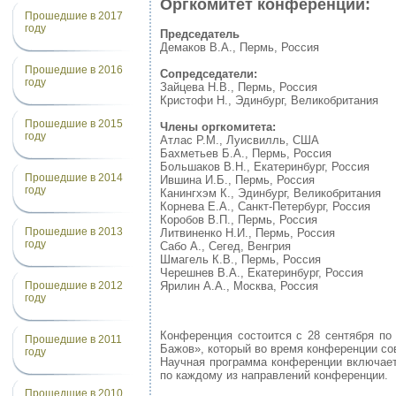
Оргкомитет конференции:
Прошедшие в 2017
году
Председатель
Демаков В.А., Пермь, Россия
Прошедшие в 2016
Сопредседатели:
году
Зайцева Н.В., Пермь, Россия
Кристофи Н., Эдинбург, Великобритания
Прошедшие в 2015
Члены оргкомитета:
году
Атлас Р.М., Луисвилль, США
Бахметьев Б.А., Пермь, Россия
Большаков В.Н., Екатеринбург, Россия
Прошедшие в 2014
Ившина И.Б., Пермь, Россия
году
Канингхэм К., Эдинбург, Великобритания
Корнева Е.А., Санкт-Петербург, Россия
Коробов В.П., Пермь, Россия
Прошедшие в 2013
Литвиненко Н.И., Пермь, Россия
году
Сабо А., Сегед, Венгрия
Шмагель К.В., Пермь, Россия
Черешнев В.А., Екатеринбург, Россия
Прошедшие в 2012
Ярилин А.А., Москва, Россия
году
Конференция состоится с 28 сентября по
Прошедшие в 2011
Бажов», который во время конференции со
году
Научная программа конференции включает
по каждому из направлений конференции.
Прошедшие в 2010