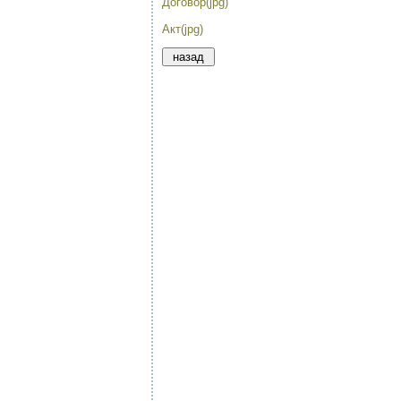
Договор(jpg)
Акт(jpg)