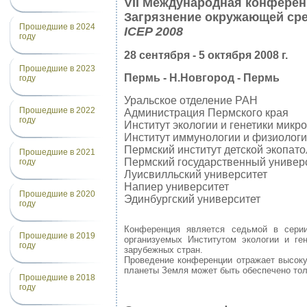
VII Международная конфере
Загрязнение окружающей сре
Прошедшие в 2024
ICEP 2008
году
28 сентября - 5 октября 2008 г.
Прошедшие в 2023
Пермь - Н.Новгород - Пермь
году
Уральское отделение РАН
Прошедшие в 2022
Администрация Пермского края
году
Институт экологии и генетики микр
Институт иммунологии и физиолог
Пермский институт детской экопато
Прошедшие в 2021
Пермский государственный универ
году
Луисвилльский университет
Напиер университет
Прошедшие в 2020
Эдинбургский университет
году
Конференция является седьмой в сери
Прошедшие в 2019
организуемых Институтом экологии и г
году
зарубежных стран.
Проведение конференции отражает высоку
планеты Земля может быть обеспечено тол
Прошедшие в 2018
году