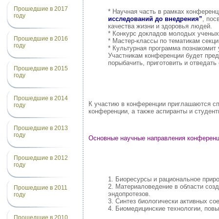
Прошедшие в 2017
* Научная часть в рамках конферен
году
исследований до внедрения”
, пос
качества жизни и здоровья людей.
* Конкурс докладов молодых ученых
Прошедшие в 2016
* Мастер-классы по тематикам секци
году
* Культурная программа познакомит
Участникам конференции будет пред
порыбачить, приготовить и отведать
Прошедшие в 2015
году
Прошедшие в 2014
К участию в конференции приглашаются с
году
конференции, а также аспиранты и студен
Прошедшие в 2013
году
Основные научные направления конференц
Прошедшие в 2012
году
1. Биоресурсы и рациональное прир
2. Материаловедение в области соз
Прошедшие в 2011
эндопротезов.
году
3. Синтез биологически активных со
4. Биомедицинские технологии, пов
Прошедшие в 2010