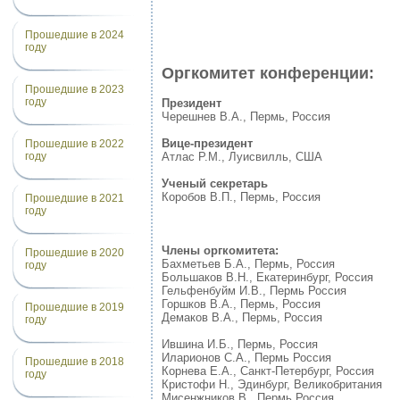
Прошедшие в 2024
году
Оргкомитет конференции:
Прошедшие в 2023
году
Президент
Черешнев В.А., Пермь, Россия
Вице-президент
Прошедшие в 2022
Атлас Р.М., Луисвилль, США
году
Ученый секретарь
Коробов В.П., Пермь, Россия
Прошедшие в 2021
году
Члены оргкомитета:
Прошедшие в 2020
Бахметьев Б.А., Пермь, Россия
году
Большаков В.Н., Екатеринбург, Россия
Гельфенбуйм И.В., Пермь Россия
Горшков В.А., Пермь, Россия
Прошедшие в 2019
Демаков В.А., Пермь, Россия
году
Ившина И.Б., Пермь, Россия
Иларионов С.А., Пермь Россия
Прошедшие в 2018
Корнева Е.А., Санкт-Петербург, Россия
году
Кристофи Н., Эдинбург, Великобритания
Мисенжников В., Пермь Россия