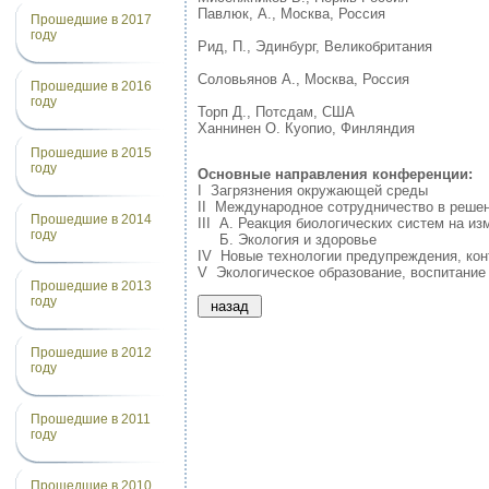
Павлюк, А., Москва, Россия
Прошедшие в 2017
году
Рид, П., Эдинбург, Великобритания
Соловьянов А., Москва, Россия
Прошедшие в 2016
году
Торп Д., Потсдам, США
Ханнинен О. Куопио, Финляндия
Прошедшие в 2015
году
Основные направления конференции:
I Загрязнения окружающей среды
II Международное сотрудничество в решен
Прошедшие в 2014
III А. Реакция биологических систем на и
году
Б. Экология и здоровье
IV Новые технологии предупреждения, кон
V Экологическое образование, воспитание
Прошедшие в 2013
году
Прошедшие в 2012
году
Прошедшие в 2011
году
Прошедшие в 2010