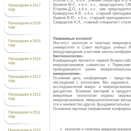
Козлов С.В., к.б.н., ученый секретарь ИЭ
Шумков М.С., к.б.н., н.с., председатель
Прошедшие в 2017
Егорова Д.О., к.б.н., н.с., зам. председ
году
Криворучко А.В., к.б.н., старший препода
Ушаков В.Ю., к.б.н., старший преподавате
Смарцалов К.Н., главный специалист слу
Прошедшие в 2016
году
Уважаемые коллеги!
Прошедшие в 2015
Институт экологии и генетики микроор
году
университет и Совет молодых учёных
международным участием школы-конферен
биотехнологии
».
Прошедшие в 2014
Конференция является первой Всероссийс
году
микроорганизмов совместно с Пермски
проводившихся ранее межрегиональн
иммунологии
».
Прошедшие в 2013
Основная цель конференции – представ
году
обсуждение с коллегами. Мы надеемся,
исследователей макро- и микроорганизм
дисциплин. Влияние бактерий и продук
Прошедшие в 2012
микробные технологии охраны окруж
году
микроорганизмов, иммунологические метод
эти и множество других фундаментальных 
Основные научные направления конференц
Прошедшие в 2011
году
экология и генетика микроорганизмо
Прошедшие в 2010