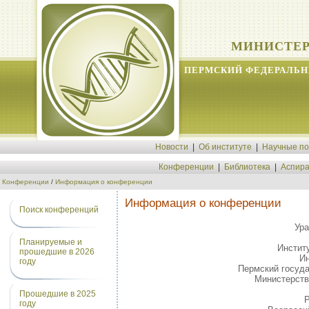
МИНИСТЕР
ПЕРМСКИЙ ФЕДЕРАЛЬН
Новости
|
Об институте
|
Научные п
Конференции
|
Библиотека
|
Аспира
Конференции
/
Информация о конференции
Информация о конференции
Поиск конференций
Ура
Планируемые и
Инстит
прошедшие в 2026
Ин
году
Пермский госуда
Министерств
Прошедшие в 2025
Р
году