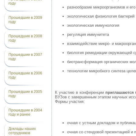
году
разнообразие микроорганизмов и его
экологическая физиология бактерий
Прошедшие в 2009
году
экологическая иммунология
регуляция иммунитета
Прошедшие в 2008
году
взаимодействие микро- и макроорган
биология ремедиации окружающей 
Прошедшие в 2007
году
биотрансформация органических мо
технологии микробного синтеза цел
Прошедшие в 2006
году
Прошедшие в 2005
К участию в конференции
приглашаются
м
году
ВУЗов с завершенным этапом научных исс
Формы участия:
Прошедшие в 2004
году и ранее
очная с устным докладом и публикац
Доклады наших
очная со стендовой презентацией и 
сотрудников