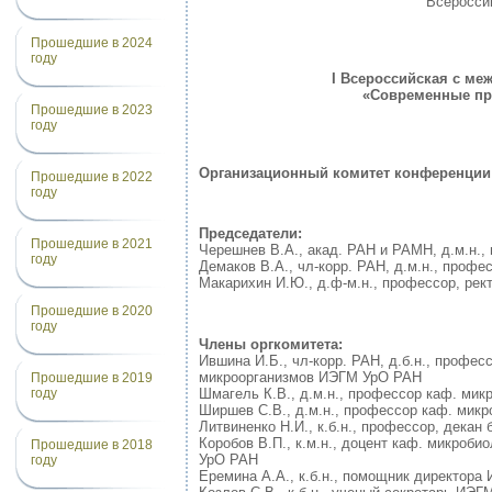
Всеросси
Прошедшие в 2024
году
I Всероссийская с м
«Современные пр
Прошедшие в 2023
году
Организационный комитет конференции
Прошедшие в 2022
году
Председатели:
Прошедшие в 2021
Черешнев В.А., акад. РАН и РАМН, д.м.н.,
году
Демаков В.А., чл-корр. РАН, д.м.н., про
Макарихин И.Ю., д.ф-м.н., профессор, ре
Прошедшие в 2020
году
Члены оргкомитета:
Ившина И.Б., чл-корр. РАН, д.б.н., профе
микроорганизмов ИЭГМ УрО РАН
Прошедшие в 2019
году
Шмагель К.В., д.м.н., профессор каф. ми
Ширшев С.В., д.м.н., профессор каф. мик
Литвиненко Н.И., к.б.н., профессор, декан
Коробов В.П., к.м.н., доцент каф. микроб
Прошедшие в 2018
УрО РАН
году
Еремина А.А., к.б.н., помощник директор