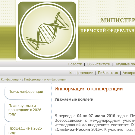
МИНИСТЕР
ПЕРМСКИЙ ФЕДЕРАЛЬН
Новости
|
Об институте
|
Научные п
Конференции
|
Библиотека
|
Аспира
Конференции
/
Информация о конференции
Информация о конференции
Поиск конференций
Уважаемые коллеги!
Планируемые и
прошедшие в 2026
году
В период с
04
по
07 июля 2016
года в Пе
Всероссийской с международным участи
исследований до внедрения» состоится I
Прошедшие в 2025
«Симбиоз–Россия
2016». К участию приг
году