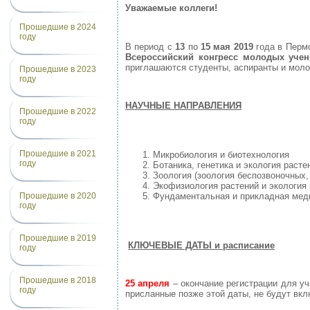
Уважаемые коллеги!
Прошедшие в 2024
году
В период с
13
по
15 мая 2019
года в Перм
Всероссийский конгресс молодых уче
приглашаются студенты, аспиранты и молод
Прошедшие в 2023
году
НАУЧНЫЕ НАПРАВЛЕНИЯ
Прошедшие в 2022
году
Прошедшие в 2021
Микробиология и биотехнология
году
Ботаника, генетика и экология расте
Зоология (зоология беспозвоночных,
Экофизиология растений и экология
Прошедшие в 2020
Фундаментальная и прикладная меди
году
Прошедшие в 2019
КЛЮЧЕВЫЕ ДАТЫ и расписание
году
Прошедшие в 2018
25 апреля
– окончание регистрации для у
году
присланные позже этой даты, не будут вкл