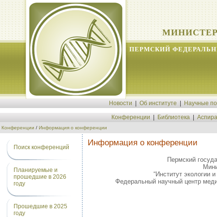
МИНИСТЕР
ПЕРМСКИЙ ФЕДЕРАЛЬН
Новости
|
Об институте
|
Научные п
Конференции
|
Библиотека
|
Аспира
Конференции
/
Информация о конференции
Информация о конференции
Поиск конференций
Пермский госуда
Мини
Планируемые и
“Институт экологии 
прошедшие в 2026
Федеральный научный центр меди
году
Прошедшие в 2025
году