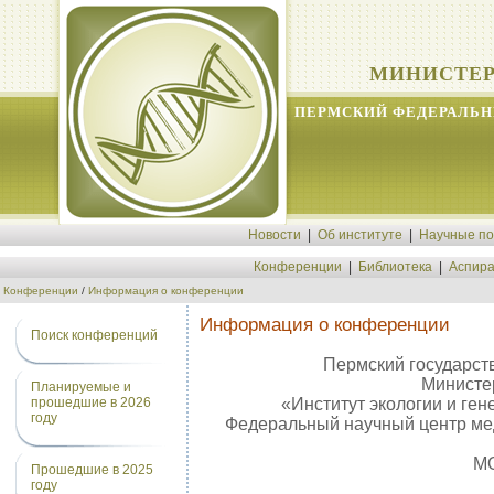
МИНИСТЕР
ПЕРМСКИЙ ФЕДЕРАЛЬН
Новости
|
Об институте
|
Научные п
Конференции
|
Библиотека
|
Аспира
Конференции
/
Информация о конференции
Информация о конференции
Поиск конференций
Пермский государст
Министер
Планируемые и
«Институт экологии и г
прошедшие в 2026
году
Федеральный научный центр ме
МО
Прошедшие в 2025
году