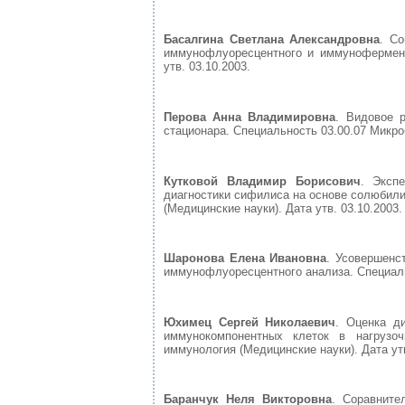
Басалгина Светлана Александровна
. С
иммунофлуоресцентного и иммуноферментн
утв. 03.10.2003.
Перова Анна Владимировна
. Видовое 
стационара. Специальность 03.00.07 Микроб
Кутковой Владимир Борисович
. Эксп
диагностики сифилиса на основе солюбили
(Медицинские науки). Дата утв. 03.10.2003.
Шаронова Елена Ивановна
. Усовершенс
иммунофлуоресцентного анализа. Специальн
Юхимец Сергей Николаевич
. Оценка д
иммунокомпонентных клеток в нагрузо
иммунология (Медицинские науки). Дата утв
Баранчук Неля Викторовна
. Соравните