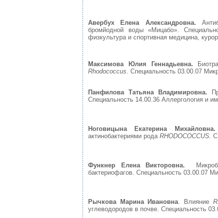
Авербух Елена Александровна.
Антиба
бромйодной воды «Мицабо». Специальнос
физкультура и спортивная медицина, курор
Максимова Юлия Геннадьевна.
Биотра
Rhodococcus
. Специальность 03.00.07 Микр
Панфилова Татьяна Владимировна.
Про
Специальность 14.00.36 Аллергология и имм
Ноговицына Екатерина Михайловн
актинобактериями рода
RHODOCOCCUS.
Сп
Функнер Елена Викторовна.
Микробио
бактериофагов. Специальность 03.00.07 Мик
Рычкова Марина Ивановна
. Влияние
R
углеводородов в почве. Специальность 03.0