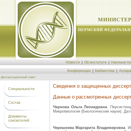
МИНИСТЕР
ПЕРМСКИЙ ФЕДЕРАЛЬН
Новости
|
Об институте
|
Научные п
Конференции
|
Библиотека
|
Аспира
Диссертационный совет
Сведения о защищенных диссер
Специальности
Данные о рассмотренных диссерт
Состав
Чернова Ольга Леонидовна
. Персистен
Микробиология (Биологические науки). Дата
Документы
соискателей
Черешнева Маргарита Владимировна
. 