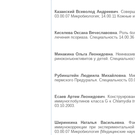
Казанский Всеволод Андреевич
. Соверш
03.00.07 Микробиология; 14.00.11 Кожные и
Киселева Оксана Вячеславовна
. Роль б
лечения псориаза. Специальность 14.00.36
Минакина Ольга Леонидовна
. Неинвази
риноконъюнктивитов у детей. Специальност
Рубинштейн Людмила Михайловна
. Ми
пермского Предуралья. Специальность 03.00
Есаев Артем Леонидович
. Конструирова
иммуноглобулинов класса G к
Chlamydia t
03.10.2003.
Ширинкина Наталья Васильевна
. Фак
иммунокоррекции при экспериментальной
03.00.07 Микробиология (Медицинские науки