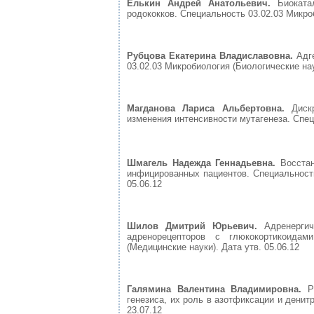
Елькин Андрей Анатольевич.
Биоката
родококков. Специальность 03.02.03 Микроб
Рубцова Екатерина Владиславовна.
Адг
03.02.03 Микробиология (Биологические наук
Магданова Лариса Альбертовна.
Диск
изменения интенсивности мутагенеза. Специ
Шмагель Надежда Геннадьевна.
Восста
инфицированных пациентов. Специальность
05.06.12
Шилов Дмитрий Юрьевич.
Адренерги
адренорецепторов с глюкокортикоида
(Медицинские науки). Дата утв. 05.06.12
Галямина Валентина Владимировна.
Р
генезиса, их роль в азотфиксации и денит
23.07.12