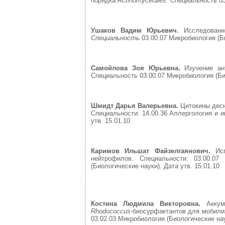
порядка
Actinomycetales.
Специальность 03.
Ушаков Вадим Юрьевич.
Исследовани
Специальность
03.00.07 Микробиология (Би
Самойлова Зоя Юрьевна.
Изучение ант
Специальность 03.00.07 Микробиология (Био
Шмидт Дарья Валерьевна.
Цитокины десн
Специальности: 14.00.36 Аллергология и и
утв. 15.01.10
Каримов Ильшат Файзелгаянович.
Ис
нейтрофилов. Специальности: 03.00.07
(Биологические науки). Дата утв. 15.01.10
Костина Людмила Викторовна.
Акку
Rhodococcus
-биосурфактантов для мобили
03.02.03 Микробиология (Биологические наук