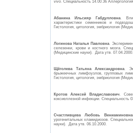
vivo
. Специальность 14.00.36 Аллергология
Абанина Ильсияр Габдулловна
. Вли
характеристики семенников и подвздош
Гистология, цитология, эмбриология (Медиц
Логинова Наталья Павловна
. Экспериме
селезенки, крови и костного мозга. Спец
(Медицинские науки). Дата утв. 07.04.2000
Щёголева Татьяна Александровна
. Э
брыжеечных лимфоузлов, групповых лимфо
Гистология, цитология, эмбриология (Медиц
Кротов Алексей Владиславович
. Сове
коксиеллезной инфекции. Специальность 03
Счастливцева Любовь Вениаминовна
урогенитальных хламидиозов. Специальнос
науки). Дата утв. 06.10.2000.