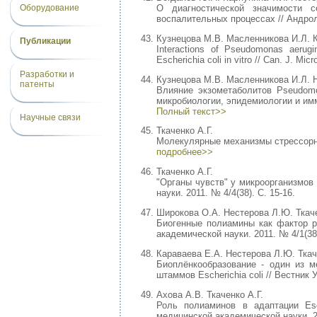
Оборудование
О диагностической значимости 
воспалительных процессах // Андроло
Кузнецова М.В. Масленникова И.Л. 
Публикации
Interactions of Pseudomonas aerugin
Escherichia coli in vitro // Can. J. Mic
Разработки и
Кузнецова М.В. Масленникова И.Л. 
патенты
Влияние экзометаболитов Pseudomon
микробиологии, эпидемиологии и имм
Полный текст>>
Научные связи
Ткаченко А.Г.
Молекулярные механизмы стрессорных
подробнее>>
Ткаченко А.Г.
"Органы чувств" у микроорганизмов
науки. 2011. № 4/4(38). С. 15-16.
Широкова О.А. Нестерова Л.Ю. Ткаче
Биогенные полиамины как фактор ре
академической науки. 2011. № 4/1(38)
Караваева Е.А. Нестерова Л.Ю. Ткач
Биоплёнкообразование - один из м
штаммов Escherichia coli // Вестник 
Ахова А.В. Ткаченко А.Г.
Роль полиаминов в адаптации Esc
медицинской академической науки. 20