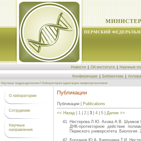
МИНИСТЕР
ПЕРМСКИЙ ФЕДЕРАЛЬН
Новости
|
Об институте
|
Научные п
Конференции
|
Библиотека
|
Аспира
Научные подразделения
/
Лаборатория адаптации микроорганизмов
Публикации
О лаборатории
Публикации |
Publications
Сотрудники
<< Назад
|
1
|
2
|
3
|
4
|
5
|
Далее >>
Нестерова Л.Ю. Ахова А.В. Шумков М
Научные
ДНК-протекторное действие полиам
направления
Пермского университета. Биология. 2
Богданов Ю.А. Карпунина Т.И. Несте