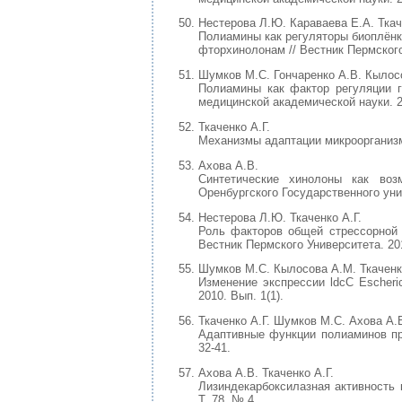
Нестерова Л.Ю. Караваева Е.А. Ткач
Полиамины как регуляторы биоплёнко
фторхинолонам // Вестник Пермского 
Шумков М.С. Гончаренко А.В. Кылосо
Полиамины как фактор регуляции ге
медицинской академической науки. 20
Ткаченко А.Г.
Механизмы адаптации микроорганизмо
Ахова А.В.
Синтетические хинолоны как воз
Оренбургского Государственного унив
Нестерова Л.Ю. Ткаченко А.Г.
Роль факторов общей стрессорной у
Вестник Пермского Университета. 2010
Шумков М.С. Кылосова А.М. Ткаченко
Изменение экспрессии ldcC Escheric
2010. Вып. 1(1).
Ткаченко А.Г. Шумков М.С. Ахова А.
Адаптивные функции полиаминов при
32-41.
Ахова А.В. Ткаченко А.Г.
Лизиндекарбоксилазная активность 
Т. 78, № 4.