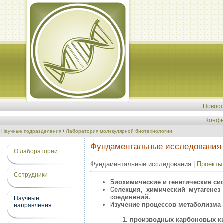
Новос
Конфе
Научные подразделения
/
Лаборатория молекулярной биотехнологии
Фундаментальные исследования
О лаборатории
Фундаментальные исследования |
Проекты
Сотрудники
Биохимические и генетические си
Селекция, химический мутагенез
соединений.
Научные
Изучение процессов метаболизма
направления
производных карбоновых ки