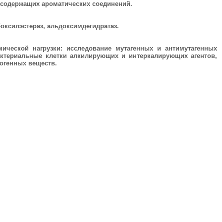
русодержащих ароматических соединений.
оксилэстераз, альдоксимдегидратаз.
мической нагрузки:
исследование мутагенных и антимутагенных
актериальные клетки алкилирующих и интеркалирующих агентов,
огенных веществ.