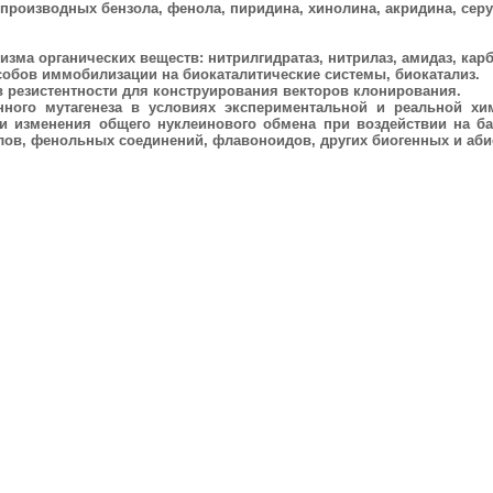
 производных бензола, фенола, пиридина, хинолина, акридина, се
ма органических веществ: нитрилгидратаз, нитрилаз, амидаз, карб
обов иммобилизации на биокаталитические системы, биокатализ.
 резистентности для конструирования векторов клонирования.
нного мутагенеза в условиях экспериментальной и реальной хи
и изменения общего нуклеинового обмена при воздействии на б
лов, фенольных соединений, флавоноидов, других биогенных и аби