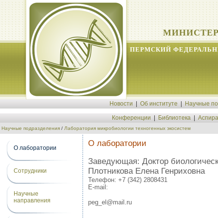
МИНИСТЕР
ПЕРМСКИЙ ФЕДЕРАЛЬН
Новости
|
Об институте
|
Научные п
Конференции
|
Библиотека
|
Аспира
Научные подразделения
/
Лаборатория микробиологии техногенных экосистем
О лаборатории
О лаборатории
Заведующая: Доктор биологическ
Плотникова Елена Генриховна
Сотрудники
Телефон:
+7 (342) 2808431
E-mail:
Научные
направления
peg_el@mail.ru