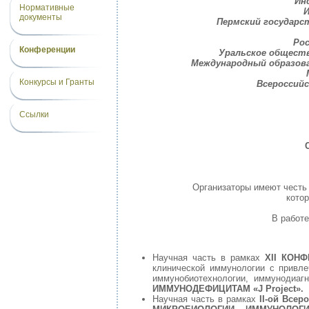
Ин
Нормативные
И
документы
Пермский государс
Ро
Конференции
Уральское общест
Международный образова
Конкурсы и Гранты
Всероссийс
Ссылки
Организаторы имеют честь 
кото
В работ
Научная часть в рамках
XII КОН
клинической иммунологии с привле
иммунобиотехнологии, иммунодиаг
ИММУНОДЕФИЦИТАМ «J Project».
Научная часть в рамках
II-ой Все