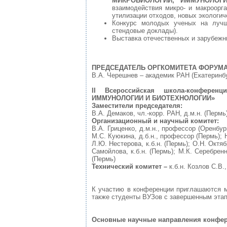
МИКРОБИОЛОГИИ, ИММУНОЛОГ
взаимодействия микро- и макроорга
утилизации отходов, новых экологич
Конкурс молодых ученых на лучш
стендовые доклады).
Выставка отечественных и зарубежн
ПРЕДСЕДАТЕЛЬ ОРГКОМИТЕТА ФОРУМА
В.А. Черешнев – академик РАН (Екатеринб
II
Всероссийская школа-конфере
ИММУНОЛОГИИ И БИОТЕХНОЛОГИИ»
Заместители председателя:
В.А. Демаков, чл.-корр. РАН, д.м.н. (Пермь)
Организационный и научный комитет:
В.А. Гриценко, д.м.н., профессор (Оренбург
М.С. Куюкина, д.б.н., профессор (Пермь); 
Л.Ю. Нестерова, к.б.н. (Пермь); О.Н. Октяб
Самойлова, к.б.н. (Пермь); М.К. Серебренни
(Пермь)
Технический комитет –
к.б.н. Козлов С.В
К участию в конференции приглашаются м
также студенты ВУЗов с завершенным эта
Основные научные направления конфер