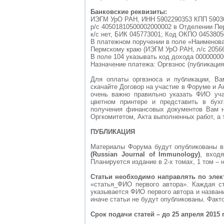
Банковские реквизиты:
ИЭГМ УрО РАН, ИНН 5902290353 КПП 5903
р/с 40501810500002000002 в Отделении Пер
к/с нет, БИК 045773001; Код ОКПО 045380
В платежном поручении в поле «Наименова
Пермскому краю (ИЭГМ УрО РАН, л/с 2056
В поле 104 указывать код дохода 0000000
Назначение платежа: Оргвзнос (публикация
Для оплаты оргвзноса и публикации, Ва
скачайте Договор на участие в Форуме и 
очень важно правильно указать ФИО уча
цветном принтере и представить в бух
получения финансовых документов Вам н
Оргкомитетом, Акта выполненных работ, а 
ПУБЛИКАЦИЯ
Материалы Форума будут опубликованы 
(Russian Journal of Immunology)
, вход
Планируется издание в 2-х томах, 1 том –
Статьи необходимо направлять по элек
«статья_ФИО первого автора». Каждая с
указывается ФИО первого автора и назван
иначе статьи не будут опубликованы. Факт
Срок подачи статей – до 25 апреля 2015 