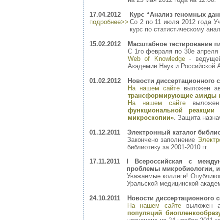
17.04.2012
Курс “Анализ геномных данн
подробнее>>
Со 2 по 11 июля 2012 года У
курс по статистическому ана
15.02.2012
Масштабное тестирование п
С 1го февраля по 30е апреля
Web of Knowledge
- ведущей
Академии Наук и Российской 
01.02.2012
Новости диссертационного с
На нашем сайте
выложен а
трансформирующие амиды к
На нашем сайте
выложен
функциональной реакции 
микроскопии»
. Защита назна
01.12.2011
Электронный каталог библи
Закончено заполнение
Электр
библиотеку за 2001-2010 гг.
17.11.2011
I Всероссийская с межд
проблемы микробиологии, и
Уважаемые коллеги! Опублик
Уральской медицинской академич
24.10.2011
Новости диссертационного с
На нашем сайте
выложен а
популяций биопленкообраз