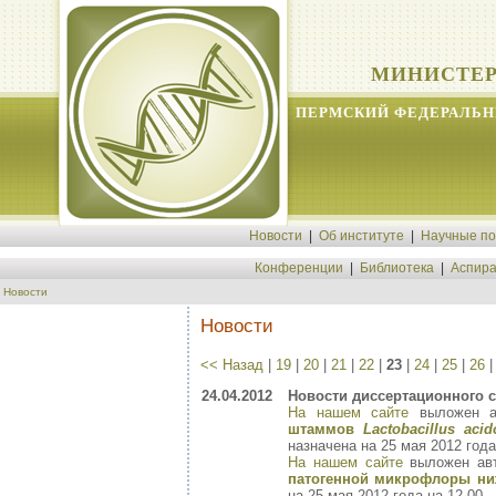
МИНИСТЕР
ПЕРМСКИЙ ФЕДЕРАЛЬН
Новости
|
Об институте
|
Научные п
Конференции
|
Библиотека
|
Аспира
Новости
Новости
<< Назад
|
19
|
20
|
21
|
22
|
23
|
24
|
25
|
26
24.04.2012
Новости диссертационного с
На нашем сайте
выложен а
штаммов
Lactobacillus acid
назначена на 25 мая 2012 года
На нашем сайте
выложен ав
патогенной микрофлоры ни
на 25 мая 2012 года на 12.00.