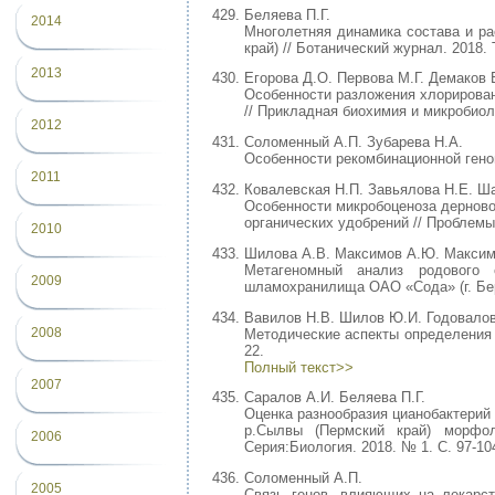
Беляева П.Г.
2014
Многолетняя динамика состава и р
край) // Ботанический журнал. 2018. 
2013
Егорова Д.О. Первова М.Г. Демаков В
Особенности разложения хлориров
// Прикладная биохимия и микробиоло
2012
Соломенный А.П. Зубарева Н.А.
Особенности рекомбинационной гено
2011
Ковалевская Н.П. Завьялова Н.Е. Ш
Особенности микробоценоза дерново
органических удобрений // Проблемы 
2010
Шилова А.В. Максимов А.Ю. Максим
Метагеномный анализ родового 
2009
шламохранилища ОАО «Сода» (г. Берез
Вавилов Н.В. Шилов Ю.И. Годовалов
2008
Методические аспекты определения 
22.
Полный текст>>
2007
Саралов А.И. Беляева П.Г.
Оценка разнообразия цианобактерий
р.Сылвы (Пермский край) морфол
2006
Серия:Биология. 2018. № 1. С. 97-10
Соломенный А.П.
2005
Связь генов, влияющих на лекарст