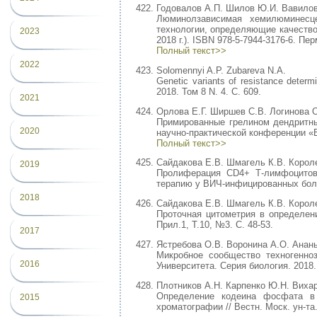
Годовалов А.П. Шилов Ю.И. Вавилов
Люминолзависимая хемилюминесце
технологии, определяющие качество
2023
2018 г.). ISBN 978-5-7944-3176-6. Пе
Полный текст>>
2022
Solomennyi A.P. Zubareva N.A.
Genetic variants of resistance determ
2018. Том 8 N. 4. С. 609.
2021
Орлова Е.Г. Ширшев С.В. Логинова О
Примированные грелином дендритны
2020
научно-практической конференции «В
Полный текст>>
Сайдакова Е.В. Шмагель К.В. Корол
2019
Пролиферация CD4+ Т-лимфоцитов 
терапию у ВИЧ-инфицированных больн
2018
Сайдакова Е.В. Шмагель К.В. Корол
Проточная цитометрия в определен
Прил.1, Т.10, №3. С. 48-53.
2017
Ястребова О.В. Воронина А.О. Анань
Микробное сообщество техногенноза
2016
Университета. Серия биология. 2018. 
Плотников А.Н. Карпенко Ю.Н. Виха
Определение кодеина фосфата в 
2015
хроматографии // Вестн. Моск. ун-та.