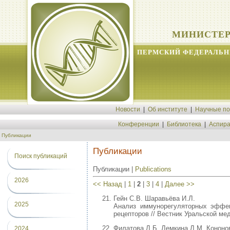
МИНИСТЕР
ПЕРМСКИЙ ФЕДЕРАЛЬН
Новости
|
Об институте
|
Научные п
Конференции
|
Библиотека
|
Аспира
Публикации
Публикации
Поиск публикаций
Публикации |
Publications
2026
<< Назад
|
1
|
2
|
3
|
4
|
Далее >>
Гейн С.В. Шаравьёва И.Л.
2025
Анализ иммунорегуляторных эффек
рецепторов // Вестник Уральской мед
Филатова Л.Б. Лемкина Л.М. Кононов
2024