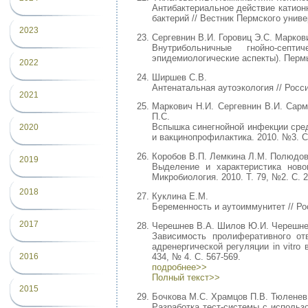
Антибактериальное действие катион
бактерий // Вестник Пермского универ
2023
Сергевнин В.И. Горовиц Э.С. Марков
Внутрибольничные гнойно-сеп
эпидемиологические аспекты). Пермь,
2022
Ширшев С.В.
Антенатальная аутоэкология // Росси
2021
Маркович Н.И. Сергевнин В.И. Сарм
П.С.
Вспышка синегнойной инфекции сред
2020
и вакцинопрофилактика. 2010. №3. С.
Коробов В.П. Лемкина Л.М. Полюдов
2019
Выделение и характеристика новог
Микробиология. 2010. Т. 79, №2. С. 2
2018
Куклина Е.М.
Беременность и аутоиммунитет // Рос
2017
Черешнев В.А. Шилов Ю.И. Черешнев
Зависимость пролиферативного от
адренергической регуляции in vitro
434, № 4. С. 567-569.
2016
подробнее>>
Полный текст>>
2015
Бочкова М.С. Храмцов П.В. Тюленев
Разработка тест-системы с использ