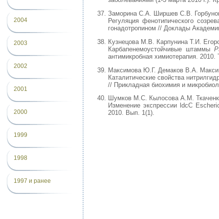
Заморина С.А. Ширшев С.В. Горбуно
2004
Регуляция фенотипического созрев
гонадотропином // Доклады Академии 
Кузнецова М.В. Карпунина Т.И. Егор
2003
Карбапенемоустойчивые штаммы
P
антимикробная химиотерапия. 2010. Т
2002
Максимова Ю.Г. Демаков В.А. Максим
Каталитические свойства нитрилгид
// Прикладная биохимия и микробиолог
2001
Шумков М.С. Кылосова А.М. Ткаченко
Изменение экспрессии ldcC Escheric
2000
2010. Вып. 1(1).
1999
1998
1997 и ранее