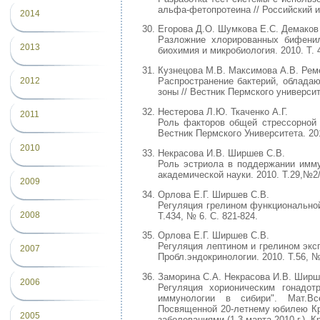
альфа-фетопротеина // Российский им
2014
Егорова Д.О. Шумкова Е.С. Демаков 
Разложние хлорированных бифени
2013
биохимия и микробиология. 2010. Т. 4
Кузнецова М.В. Максимова А.В. Рем
2012
Распространение бактерий, облада
зоны // Вестник Пермского университ
Нестерова Л.Ю. Ткаченко А.Г.
2011
Роль факторов общей стрессорной у
Вестник Пермского Университета. 2010
2010
Некрасова И.В. Ширшев С.В.
Роль эстриола в поддержании имму
академической науки. 2010. Т.29,№2/1
2009
Орлова Е.Г. Ширшев С.В.
Регуляция грелином функциональной 
2008
Т.434, № 6. С. 821-824.
Орлова Е.Г. Ширшев С.В.
Регуляция лептином и грелином экс
2007
Пробл.эндокринологии. 2010. Т.56, № 
Заморина С.А. Некрасова И.В. Ширш
2006
Регуляция хорионическим гонадот
иммунологии в сибири". Мат.Вс
Посвященной 20-летнему юбилею Кр
2005
заболеваниями (1-3 марта 2010 г.). К