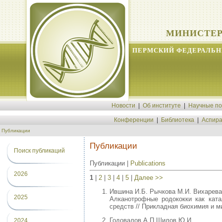
МИНИСТЕР
ПЕРМСКИЙ ФЕДЕРАЛЬН
Новости
|
Об институте
|
Научные п
Конференции
|
Библиотека
|
Аспира
Публикации
Публикации
Поиск публикаций
Публикации |
Publications
2026
1
|
2
|
3
|
4
|
5
|
Далее >>
Ившина И.Б. Рычкова М.И. Вихарева
2025
Алканотрофные родококки как ката
средств // Прикладная биохимия и ми
Годовалов А.П Шилов Ю.И.
2024