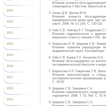
Влияние агониста бета-адренорецеп
гипертиреоза // Вестник Уральской м
2023
Ланин Д.В. Шилов Ю.И.
Влияние агониста бета-адренор
периферической крови крыс при экс
2022
науки. 2006. № 3-1 (14). С. 130-132.
Гейн С.В. Чижова Е.Г. Тендрякова С.
2021
Влияние гидрокортизона и адрена
иммунного ответа у мышей // Рос. фи
Некрасова И. В. Ширшев С.В. Замор
2020
Влияние гормонов репродукции на
академической науки. Екатеринбург, 2
2019
Гейн С.В. Баева Т.А. Кичанова О.А.
Влияние бета-эндорфина на антите
экспериментальной биологии и медици
2018
Беркасова Н.Л. Гаврилова Т.В. Шил
Влияние миелопептидов и станд
2017
экспериментальном проникающем ран
С. 18-20.
Ширшев С.В. Заморина С.А.
2016
Влияние хорионического гонадотроп
эндокринол. 2006. Т. 52, №5. С. 31-3
2015
Ширшев С.В. Заморина С.А.
Влияние хорионического гонадотр