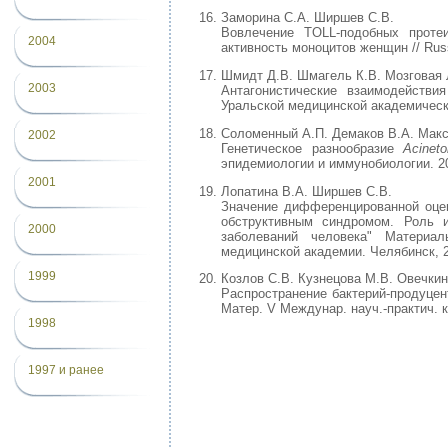
Заморина С.А. Ширшев С.В.
Вовлечение TOLL-подобных проте
2004
активность моноцитов женщин // Russi
Шмидт Д.В. Шмагель К.В. Мозговая 
2003
Антагонистические взаимодействи
Уральской медицинской академической
Соломенный А.П. Демаков В.А. Макс
2002
Генетическое разнообразие
Acinet
эпидемиологии и иммунобиологии. 20
2001
Лопатина В.А. Ширшев С.В.
Значение дифференцированной оцен
обструктивным синдромом. Роль и
2000
заболеваний человека" Материа
медицинской академии. Челябинск, 2
1999
Козлов С.В. Кузнецова М.В. Овечки
Распространение бактерий-продуцен
Матер. V Междунар. науч.-практич. к
1998
1997 и ранее