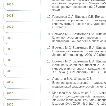
подобных рецепторов // "Новые лаб
2014
конференции, посвященной 25-лети
96-98.
2013
Горбунова О.Л. Ширшев С.В. Бахмет
Влияние хорионического гонадо
гиперчувствительности замедленного
2012
С. 132-133.
Бочкова М.С. Бахметьев Б.А. Ширше
Влияние экзогенного тироксина 
2011
перитонеальной полости в системе in 
Бочкова М.С. Бахметьев Б.А. Ширше
2010
Влияние экзогенного тироксина на 
Journal of Immunology. 2006. V.9.(Supp
2009
Бочкова М.С. Бахметьев Б.А. Ширше
Влияние экзогенного тироксина на
гиперчувствительности замедленног
2008
XXI века" (17-21 апреля). 2006. С. 14
Лопатина В.А. Ширшев С.В.
2007
Влияние дексаметазона и полиокси
медицинской академической науки. Ек
Малкова Е.А. Бахметьев Б.А. Шмаге
2006
Анализ функциональной активно
люминолзависимой хемилюминесцен
Екатеринбург, 2006. № 3-1(14). С. 150
2005