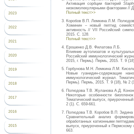
Активация сорбции бактерий
Staph
низкомолекулярными факторами // До
Полный текст>>
2023
Коробов В.П. Лемкина Л.М. Полюдов
Хоминин – новый пептид семейств
2022
активность // VII Российский симп
2015. С. 128.
Полный текст>>
2021
Ерошенко Д.В. Филатова Л.Б.
Влияние аутолизатов и культураль
2020
Российский иммунологический журна
2015, г. Пермь). Пермь, 2015. Т. 9 (18
Горбунова М.Н. Лемкина Л.М. Кисел
2019
Новые гуанидин-содержащие нан
иммунологический журнал. Тематич
Пермь). Пермь, 2015. Т. 9 (18), № 2 (1
2018
Полюдова Т.В. Жуланова А.Д. Кононо
Некоторые особенности биоплен
2017
Тематический выпуск, приуроченный к
2 (1). С. 659-661.
2016
Полюдова Т.В. Коробов В.П. Зидина
Сравнительный анализ формиров
обработанных катионными пептидами
выпуск, приуроченный к Пермскому на
2015
663.