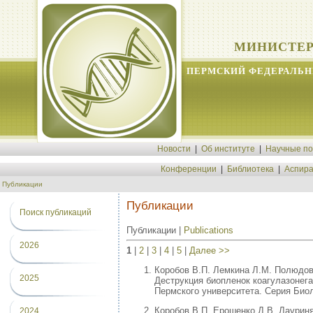
МИНИСТЕР
ПЕРМСКИЙ ФЕДЕРАЛЬН
Новости
|
Об институте
|
Научные п
Конференции
|
Библиотека
|
Аспира
Публикации
Публикации
Поиск публикаций
Публикации |
Publications
2026
1
|
2
|
3
|
4
|
5
|
Далее >>
Коробов В.П. Лемкина Л.М. Полюдов
2025
Деструкция биопленок коагулазонег
Пермского университета. Серия Биоло
Коробов В.П. Ерошенко Д.В. Лауриня
2024