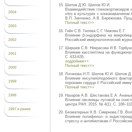
Шилов Д.Ю. Шилов Ю.И.
Взаимодействие глюкокортикоидов и
2004
vitro в культурах с конканавалином 
В.П. Зинченко, А.В. Бережнова. Пущи
Полный текст>>
2003
Гейн С.В. Гилева С.Г. Чижова Е.Г.
Влияние β-эндорфина на микробици
Российский иммунологический журнал. 
2002
Ширшев С.В. Некрасова И.В. Горбуно
Влияние кисспептина на функционал
2001
С. 633-635.
подробнее>>
Полный текст>>
2000
Логинова Н.П. Шилов Ю.И. Шилов Д.
Влияние инсулиноподобного фактор
1999
пороками сердца // Российский иммуно
Полный текст>>
Назаров А.В. Шестакова Е.А. Ананьи
1998
Влияние овсяницы луговой на очист
центра РАН. 2015. № 4(1). С. 108–110
1997 и ранее
Безматерных К.В. Смирнова Г.В. Вол
Влияние полифенол- и экдистероидс
стрессу и антибиотикам // Российски