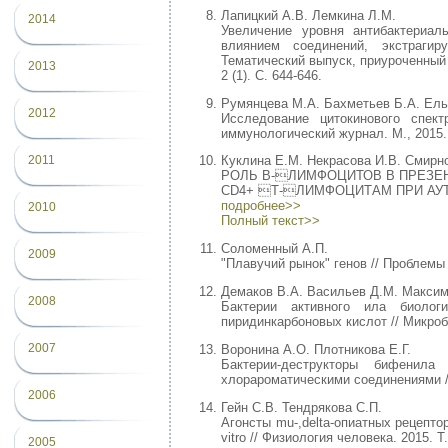
Лапицкий А.В. Лемкина Л.М.
2014
Увеличение уровня антибактериал
влиянием соединений, экстрагир
Тематический выпуск, приуроченный к
2013
2 (1). С. 644-646.
Румянцева М.А. Бахметьев Б.А. Ель
2012
Исследование цитокинового спект
иммунологический журнал. М., 2015. 
2011
Куклина Е.М. Некрасова И.В. Смирно
РОЛЬ В-ЛИМФОЦИТОВ В ПРЕЗЕ
CD4+ Т-ЛИМФОЦИТАМ ПРИ АУТОИМ
подробнее>>
2010
Полный текст>>
Соломенный А.П.
2009
"Плавучий рынок" генов // Проблемы 
Демаков В.А. Васильев Д.М. Максим
2008
Бактерии активного ила биолог
пиридинкарбоновых кислот // Микроби
2007
Воронина А.О. Плотникова Е.Г.
Бактерии-деструкторы бифенила
хлорароматическими соединениями // 
2006
Гейн С.В. Тендрякова С.П.
Агонсты mu-,delta-опиатных рецепто
vitro // Физиология человека. 2015. Т
2005