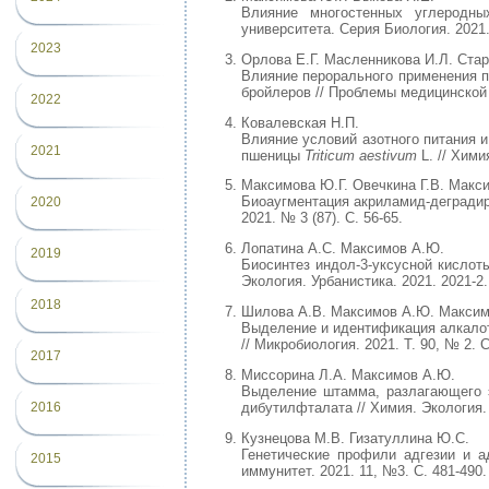
Влияние многостенных углеродных
университета. Серия Биология. 2021.
2023
Орлова Е.Г. Масленникова И.Л. Ста
Влияние перорального применения п
бройлеров // Проблемы медицинской м
2022
Ковалевская Н.П.
Влияние условий азотного питания 
2021
пшеницы
Triticum aestivum
L. // Хими
Максимова Ю.Г. Овечкина Г.В. Макс
Биоаугментация акриламид-деградир
2020
2021. № 3 (87). С. 56-65.
Лопатина А.С. Максимов А.Ю.
2019
Биосинтез индол-3-уксусной кислоты
Экология. Урбанистика. 2021. 2021-2.
2018
Шилова А.В. Максимов А.Ю. Максим
Выделение и идентификация алкалот
// Микробиология. 2021. Т. 90, № 2. С
2017
Миссорина Л.А. Максимов А.Ю.
Выделение штамма, разлагающего 
дибутилфталата // Химия. Экология. 
2016
Кузнецова М.В. Гизатуллина Ю.С.
Генетические профили адгезии и ад
2015
иммунитет. 2021. 11, №3. С. 481-490.