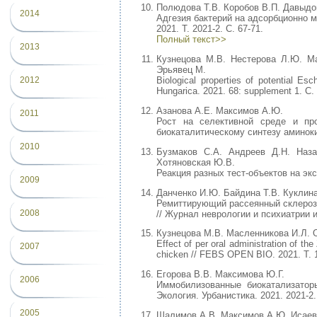
Полюдова Т.В. Коробов В.П. Давыдо
2014
Адгезия бактерий на адсорбционно 
2021. Т. 2021-2. С. 67-71.
Полный текст>>
2013
Кузнецова М.В. Нестерова Л.Ю. М
Эрьявец М.
2012
Biological properties of potential Es
Hungarica. 2021. 68: supplement 1. С.
Азанова А.Е. Максимов А.Ю.
2011
Рост на селективной среде и про
биокаталитическому синтезу аминокис
2010
Бузмаков С.А. Андреев Д.Н. Наз
Хотяновская Ю.В.
Реакция разных тест-объектов на эк
2009
Данченко И.Ю. Байдина Т.В. Куклина
Ремиттирующий рассеянный склероз:
2008
// Журнал неврологии и психиатрии и
Кузнецова М.В. Масленникова И.Л. Ор
Effect of per oral administration of the
2007
chicken // FEBS OPEN BIO. 2021. Т. 1
Егорова В.В. Максимова Ю.Г.
2006
Иммобилизованные биокатализатор
Экология. Урбанистика. 2021. 2021-2.
2005
Шалимов А.В. Максимов А.Ю. Исаеви