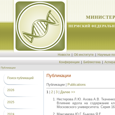
МИНИСТЕР
ПЕРМСКИЙ ФЕДЕРАЛЬН
Новости
|
Об институте
|
Научные п
Конференции
|
Библиотека
|
Аспира
Публикации
Публикации
Поиск публикаций
Публикации |
Publications
2026
1
|
2
|
3
|
Далее >>
Нестерова Л.Ю. Ахова А.В. Ткаченко
2025
Влияние идола на содержание клет
Московского университета. Серия 16. 
Максимова Ю.Г. Быкова Я.Е.
2024