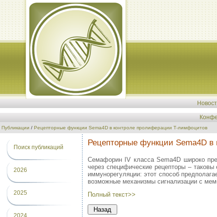
Новос
Конфе
Публикации
/
Рецепторные функции Sema4D в контроле пролиферации Т-лимфоцитов
Рецепторные функции Sema4D в 
Поиск публикаций
Семафорин IV класса Sema4D широко пред
через специфические рецепторы – таковы
2026
иммунорегуляции: этот способ предполага
возможные механизмы сигнализации с мем
2025
Полный текст>>
2024