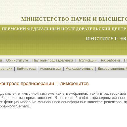
МИНИСТЕРСТВО НАУКИ И ВЫСШЕГ
ПЕРМСКИЙ ФЕДЕРАЛЬНЫЙ ИССЛЕДОВАТЕЛЬСКИЙ ЦЕНТР 
ИНСТИТУТ Э
ти
|
Об институте
|
Научные подразделения
|
Публикации
|
Разработки
|
П
ренции
|
Библиотека
|
Аспирантура
|
Молодые ученые
|
Диссертационный
контроле пролиферации Т-лимфоцитов
ставлен в иммунной системе как в мембранной, так и в растворимой
 общепринятые представления. В настоящей работе приведены данные,
ет функционирование мембранного семафорина в качестве рецептора, пр
бранного Sema4D.