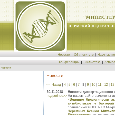
МИНИСТЕР
ПЕРМСКИЙ ФЕДЕРАЛЬН
Новости
|
Об институте
|
Научные п
Конференции
|
Библиотека
|
Аспира
Новости
Новости
<< Назад
|
4
|
5
|
6
|
7
|
8
|
9
|
10
|
11
|
12
|
13
30.11.2018
Новости диссертационного 
подробнее>>
На нашем сайте выложены а
«Влияние биологически ак
антибиотикам у бактери
специальности 03.02.03 Микр
Черемных Ксении Михайло
Rhodococcus
»
на соискание 