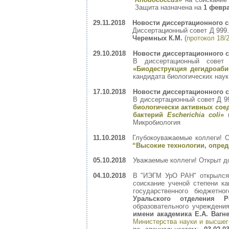
Защита назначена на
1 февра
29.11.2018
Новости диссертационного с
Диссертационный совет Д 999.
Черемных К.М.
(
протокол 18/
29.10.2018
Новости диссертационного с
В диссертационный совет
«Биодеструкция дегидроаб
кандидата биологических наук
17.10.2018
Новости диссертационного с
В диссертационный совет Д 9
биологически активных сое
бактерий
Escherichia coli
»
н
Микробиология
11.10.2018
Глубокоуважаемые коллеги! 
“Высокие технологии, опре
05.10.2018
Уважаемые коллеги! Открыт д
04.10.2018
В "ИЭГМ УрО РАН" открылс
соискание ученой степени ка
государственного бюджетн
Уральского отделения Р
образовательного учреждени
имени академика Е.А. Вагн
Министерства науки и высшег